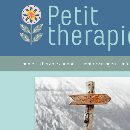
home
therapie aanbod
client ervaringen
inf