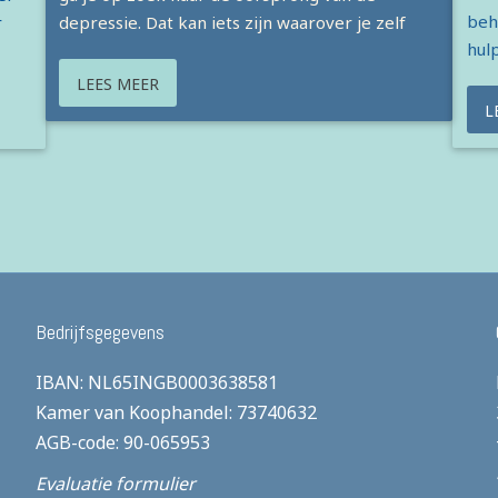
beh
r
depressie. Dat kan iets zijn waarover je zelf
hulp
LEES MEER
L
Bedrijfsgegevens
IBAN: NL65INGB0003638581
Kamer van Koophandel: 73740632
AGB-code: 90-065953
Evaluatie formulier