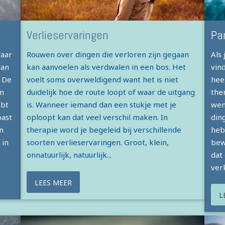
Verlieservaringen
Pa
waar
Rouwen over dingen die verloren zijn gegaan
Als
dan
kan aanvoelen als verdwalen in een bos. Het
vin
. De
voelt soms overweldigend want het is niet
hee
n
duidelijk hoe de route loopt of waar de uitgang
the
ebt
is. Wanneer iemand dan een stukje met je
wend
past
oploopt kan dat veel verschil maken. In
din
n
therapie word je begeleid bij verschillende
heb
 in
soorten verlieservaringen. Groot, klein,
bew
onnatuurlijk, natuurlijk...
dat
ver
LEES MEER
L