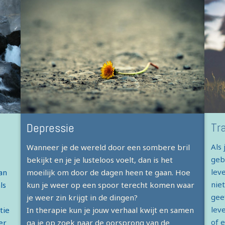
Tr
Depressie
Als
Wanneer je de wereld door een sombere bril
geb
bekijkt en je je lusteloos voelt, dan is het
lev
an
moeilijk om door de dagen heen te gaan. Hoe
nie
ls
kun je weer op een spoor terecht komen waar
gee
je weer zin krijgt in de dingen?
lev
tie
In therapie kun je jouw verhaal kwijt en samen
of 
er
ga je op zoek naar de oorsprong van de