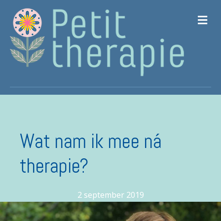
M
Wat nam ik mee ná
therapie?
2 september 2019