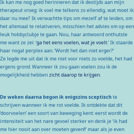
Ik kan me nog goed herinneren dat ik destijds aan mijn
therapeut vroeg: ik voel me telkens zo ellendig, wat moet ik
daar nu mee? Ik verwachtte tips om mezelf af te leiden, om
het allemaal te relativeren, misschien het advies om op een
leuk hobbyclubje te gaan. Nou, haar antwoord onthutste
me want ze zei: ‘
ga het eens voelen, wat je voelt
.’ Ik staarde
haar nogal perplex aan. ‘Wordt het dan niet erger?’
Ze legde me uit dat ik me niet voor niets zo voelde, het had
ergens grond. Wanneer ik zou gaan voelen zou ik de
mogelijkheid hebben
zicht daarop te krijgen
.
De weken daarna begon ik enigszins sceptisch
te
schrijven wanneer ik me rot voelde. Ik ontdekte dat dit
‘doorvoelen’ een soort van beweging kent: eerst wordt de
intensiteit van het nare gevoel sterker en denk je ‘ik had
me hier nooit aan over moeten geven!!’ maar als je even